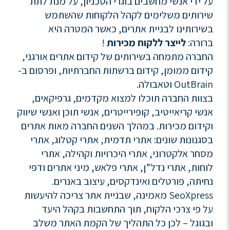
על ידי אנשי מחשבים בוגרי הטכניון, על מנת לתת
שירותים משלימים לקהל הלקוחות שהשתמש
בשירותינו לבניית אתרים, כאשר המטרה היא
ברורה:
לייצר ללקוח מכירות
!
החברה מתמחה בשירותים של קידום אתרים אורגני,
קידום ממומן, קידום ברשתות החברתיות, ופרסום ב-
OutBrain וטאבולה.
בצוות החברה תוכלו למצוא מקדמים, גרפיקאים,
אנשי קריאייטיב, קופירייטרים, אנשי תוכן ואנשי שיווק
וקידום מכירות. במהלך השנים החברה מאות אתרים
בסגנונות שונים: אתרי תדמית, אתרי קטלוג, אתרי
מסחר אלקטרוני, אתרי היכרויות וקהילה, אתרי
לוחות, אתרי נדל”ן, אתרי פלאש, מיני אתרים ודפי
נחיתה, פורטלים ואינדקסים, עיצוב באנרים.
SeoXpress מאמינה, שבניית אתר צריכה להיעשות
על פי צרכי הלקוח, תוך התחשבות בקהל היעד
ובגוגל – לכן כל התהליך של הקמת האתר משלב