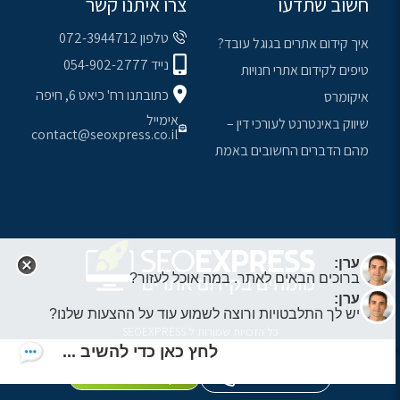
חשוב שתדעו
צרו איתנו קשר
טלפון 072-3944712
איך קידום אתרים בגוגל עובד?
נייד 054-902-2777
טיפים לקידום אתרי חנויות
כתובתנו רח' כיאט 6, חיפה
איקומרס
אימייל
שיווק באינטרנט לעורכי דין –
contact@seoxpress.co.il
מהם הדברים החשובים באמת
ערן:
ברוכים הבאים לאתר. במה אוכל לעזור?
ערן:
יש לך התלבטויות ורוצה לשמוע עוד על ההצעות שלנו?
כל הזכויות שמורות ל
SEOEXPRESS
לחץ כאן כדי להשיב ...
072-3944712
לקבלת הצעת מחיר