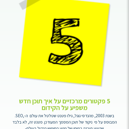
ידע
גיע
5 פקטורים מרכזיים על איך תוכן חדש
חב
משפיע על הקידום
בשנת 2003, מהנדסי גוגל, גילו פטנט שטלטל את עולם ה-,SEO.
קידו
המבוסס על פי ניקוד של תוכן המסמך המעודכן. פטנט זה, לא בלבד
עסק
שהציע תובנה במוחו של מנוע החיפוש הגדול בעולם-
עסק ש