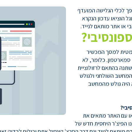
פך לכלי הגלישה המועדף
ל הוציאו עדכון הנקרא
פונסיבי?
ומטית למסך המכשיר
סמארטפון. כלומר, לא
שתנה בהתאם לרזולוציית
מחשב השולחני ולגולש
א היה גולש מהמחשב
יבי?
ו עם האתר מתאים את
ו הפיצ'ר היחסית חדש של
 מותאם לנייד וגם דרך הסרצ' קונסול אתם יכולים לבדוק זאת