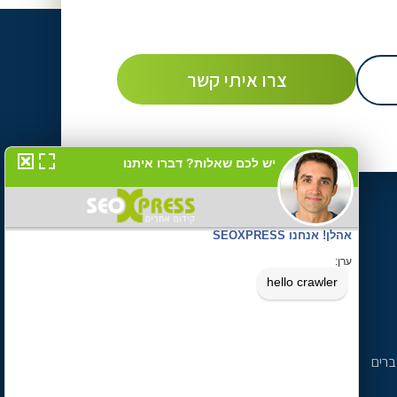
צרו איתנו קשר
טלפון 072-3944712
נייד 054-902-2777
כתובתנו רח' כיאט 6, חיפה
ברים
אימייל
contact@seoxpress.co.il