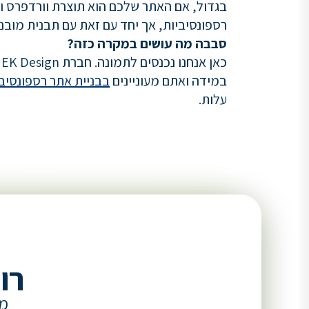
בגדול, אם האתר שלכם הוא תוצרת וורדפרס והו
רספונסיביות, אך יחד עם זאת עם תבנית מובני
סבבה מה עושים במקרה כזה?
כאן אנחנו נכנסים לתמונה. חברת EK Design פיתחה ובנתה מאות אתרים רספונסיביים ואף קידמה אותם בהצלחה לעמוד ה-1.
במידה ואתם מעוניינים
בבניית אתר רספונסיבי
עלות.
רו
מל