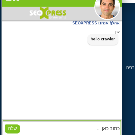
צרו איתנו קשר
טלפון 072-3944712
נייד 054-902-2777
כתובתנו רח' כיאט 6, חיפה
ברים
אימייל
contact@seoxpress.co.il