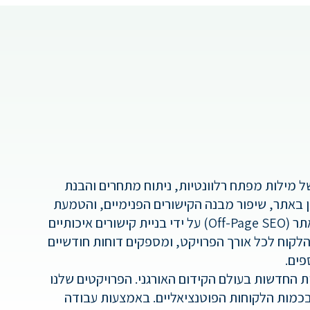
ל מילות מפתח רלוונטיות, ניתוח מתחרים והבנת
 באתר, שיפור מבנה הקישורים הפנימיים, והטמעת
טכניקות SEO מתקדמות. בנוסף לאופטימיזציה באתר (On-Page SEO), אנו מתמקדים גם באופטימיזציה מחוץ לאתר (Off-Page SEO) על ידי בניית קישורים איכותיים
לקוח לכל אורך הפרויקט, ומספקים דוחות חודשיים
פים.
מים של גוגל ובמגמות החדשות בעולם הקידום האורגני. הפרויקטים שלנו
בכמות הלקוחות הפוטנציאליים. באמצעות עבודה