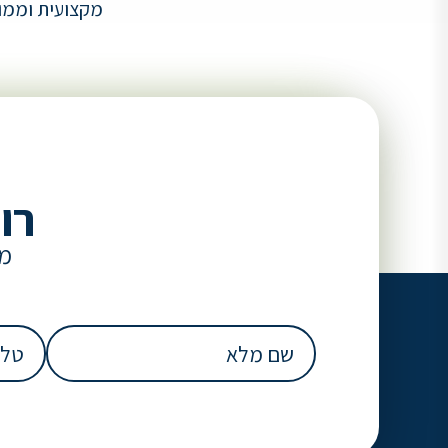
מקצועית וממוק
רו
מל
שם
טלפון
מלא
(חובה)
(חובה)