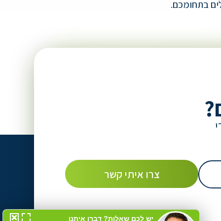
לים בתחומכם.
?
י