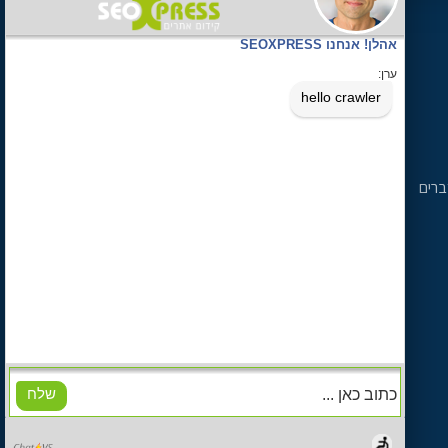
צרו איתנו קשר
טלפון 072-3944712
נייד 054-902-2777
כתובתנו רח' כיאט 6, חיפה
ברים
אימייל
contact@seoxpress.co.il