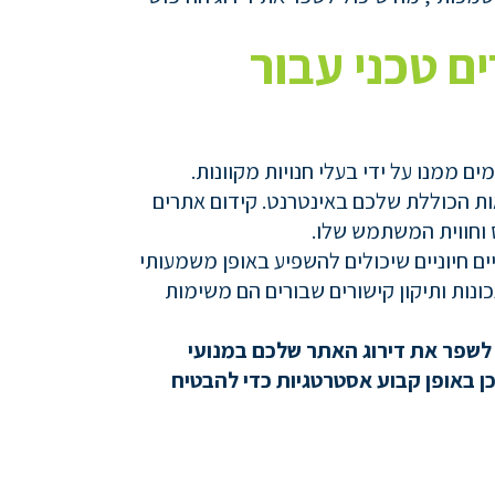
ם טכני עבור
 ממנו על ידי בעלי חנויות מקוונות.
ות הכוללת שלכם באינטרנט. קידום אתרים
 וחווית המשתמש שלו.
טח עם הצפנת HTTPS הם גורמי קידום אתרים טכניים חיוניים שיכולים להשפיע באופן משמעותי
URL של האתר שלכם, הטמעת הפניות נכונות ותיקון קישורים שבורים הם משימות
לשפר
את
דירוג
האתר
שלכם
במנועי
ן
באופן
קבוע
אסטרטגיות
כדי
להבטיח