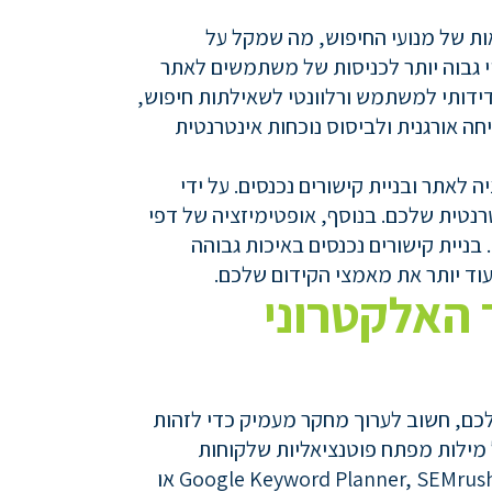
אות של מנועי החיפוש, מה שמקל על
י גבוה יותר לכניסות של משתמשים לאתר
דידותי למשתמש ורלוונטי לשאילתות חיפוש,
ה אורגנית ולביסוס נוכחות אינטרנטית
לאתר ובניית קישורים נכנסים. על ידי
רנטית שלכם. בנוסף, אופטימיזציה של דפי
בניית קישורים נכנסים באיכות גבוהה
עוד יותר את מאמצי הקידום שלכם.
 האלקטרוני
כם, חשוב לערוך מחקר מעמיק כדי לזהות
ל מילות מפתח פוטנציאליות שלקוחות
פוטנציאליים עשויים להשתמש בהן בעת חיפוש מוצרים כמו שלכם. השתמשו בכלי מחקר מילות מפתח כגון Google Keyword Planner, SEMrush או