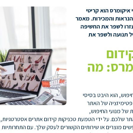
 איקומרס
הוא
קריטי
נראות
והמכירות. מ
אמר
זרו
לשפר
את
החשיפה
ל
תנועה
ולשפר
את
ידום
מרס: מה
יפוש, הוא היבט בסיסי
ופטימיזציה של האתר
 של מנועי החיפוש,
אתר שלכם. על ידי הטמעת טכניקות קידום אתרים אסטרטגיות,
ים מוצרים או שירותים הקשורים לעסק שלך. עם התחרותיות ש