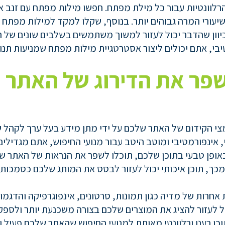
ות והרלוונטיות עבור כל מילת מפתח. חפשו מילות מפתח עם זנב
שיעורי המרה גבוהים יותר. בנוסף, שקלו למקד למילות מפתח
יוון שהדבר יכול לעזור למשוך משתמשים בשלבים שונים של ה
טיבי, אתם יכולים ליצור אסטרטגיית מילות מפתח שמניעות ת
לשפר את הדירוג של האתר 
צי הקידום של האתר שלכם על ידי מתן מידע בעל ערך לקהל 
טי, אינפורמטיבי ומוטב היטב עבור מנועי החיפוש, אתם מגדי
באופן טבעי בתוכן שלכם, תוכלו לשפר את הנראות של האתר של
כך, תוכן איכותי יכול לעזור לבסס את המותג שלכם כסמכות 
 אחרות של מדיה כגון תמונות, סרטונים, אינפוגרפיקה והדג
ל לעזור להציג את המוצרים שלכם בצורה משכנעת יותר ולספק מ
ן רענן ורלוונטי מאותת למנועי החיפוש שהאתר שלכם פעיל ו