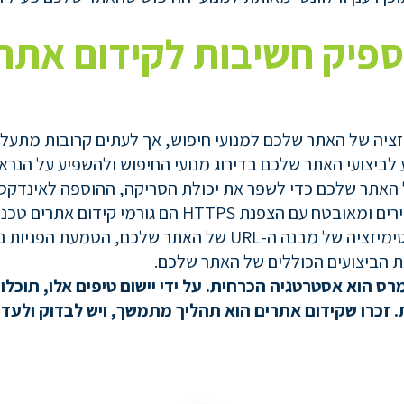
פיק חשיבות לקידום אתרי
ציה של האתר שלכם למנועי חיפוש, אך לעתים קרובות מתעלמים
לביצועי האתר שלכם בדירוג מנועי החיפוש ולהשפיע על הנרא
 האתר שלכם כדי לשפר את יכולת הסריקה, ההוספה לאינדקס
בניית אתר ידידותי לנייד, בעל זמני טעינה מהירים ומאוב
על הדירוג שלכם במנועי החיפוש. בנוסף, אופטימיזציה של מבנה ה-
את הביצועים הכוללים של האתר שלכם.
מרס
הוא
אסטרטגיה
הכרחית.
על
ידי
יישום
טיפים
אלו,
תוכלו
.
זכרו
שקידום
אתרים
הוא
תהליך
מתמשך,
ויש
לבדוק
ולעדכ