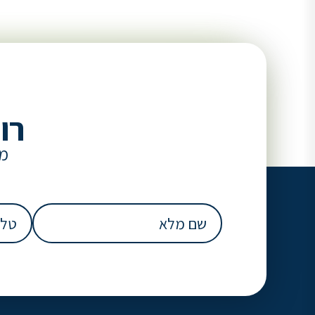
רו
מל
שם
טלפון
מלא
(חובה)
(חובה)