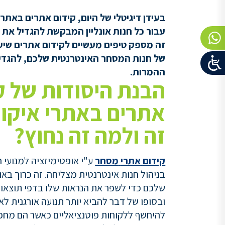
בעידן
דיגיטלי ש
ל היום,
קידום
אתרים
באתרי
עבור
כל
חנות א
ונליין
המבקשת
להגדיל
את
ה
זה
מספק
טיפים
מעשיים
לקידום
אתרים
שיע
של
חנות
המסחר ה
אינטרנטית
שלכם,
להגדי
ההמרות.
הבנת היסודות של ק
אתרים באתרי איקו
זה ולמה זה נחוץ?
קידום
אתרי
מסחר
ע"י אופטימיזציה למנועי ח
בניהול חנות אינטרנטית מצליחה. זה כרוך בא
שלכם כדי לשפר את הנראות שלו בדפי תוצאות
ובסופו של דבר להביא יותר תנועה אורגנית ל
להיחשף ללקוחות פוטנציאליים כאשר הם מחפש