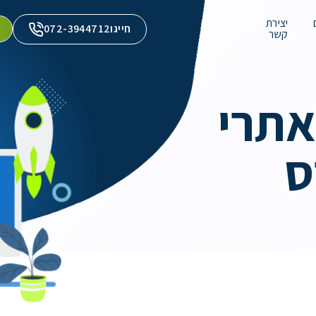
יצירת
חייגו
072-3944712
קשר
אתרי
ס