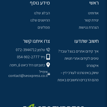
ראשי
מידע נוסף
אודותינו
הבלוג שלנו
יצירת קשר
ההישגים שלנו
הצהרת נגישות
ממליצים
חשוב שתדעו
צרו איתנו קשר
טלפון 072-3944712
איך קידום אתרים בגוגל עובד?
נייד 054-902-2777
טיפים לקידום אתרי חנויות
כתובתנו רח' כיאט 6, חיפה
איקומרס
אימייל
שיווק באינטרנט לעורכי דין –
contact@seoxpress.co.il
מהם הדברים החשובים באמת