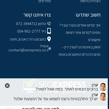
הצהרת נגישות
ממליצים
חשוב שתדעו
צרו איתנו קשר
טלפון 072-3944712
איך קידום אתרים בגוגל עובד?
נייד 054-902-2777
טיפים לקידום אתרי חנויות
כתובתנו רח' כיאט 6, חיפה
איקומרס
אימייל
שיווק באינטרנט לעורכי דין –
contact@seoxpress.co.il
מהם הדברים החשובים באמת
ערן:
ברוכים הבאים לאתר. במה אוכל לעזור?
ערן:
יש לך התלבטויות ורוצה לשמוע עוד על ההצעות שלנו?
כל הזכויות שמורות ל
SEOEXPRESS